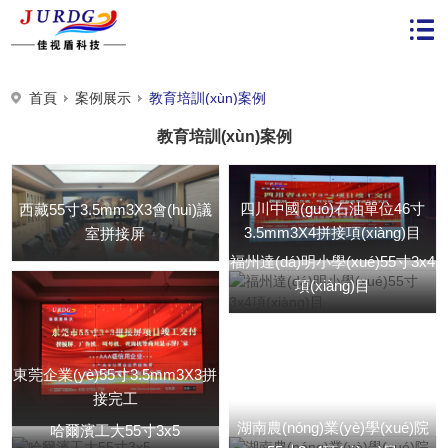
首頁
案例展示
教育培訓(xùn)案例
教育培訓(xùn)案例
四川中國(guó)石油單位46寸
西藏55寸3.5mm3X3會(huì)議
3.5mm3X4拼接項(xiàng)目
室拼接屏
福州達(dá)明小學(xué)55寸3x4
項(xiàng)目
東莞企業(yè)55寸3.5mm3X3拼
接完工
湖南農(nóng)業(yè)學(xué)院
哈爾濱工大55寸3x5