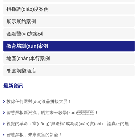
指揮調(diào)度案例
展示展館案例
金融醫(yī)療案例
教育培訓(xùn)案例
地產(chǎn)車行案例
餐廳娛樂酒店
最新資訊
教你任何選對(duì)液晶拼接大屏！
智慧黑板新潮流，觸控未來教學(xué)！
視覺的革命：當(dāng)“無邊框”成為現(xiàn)實(shí)，論真正的無縫液晶拼接屏
智慧黑板，未來教室的新寵！