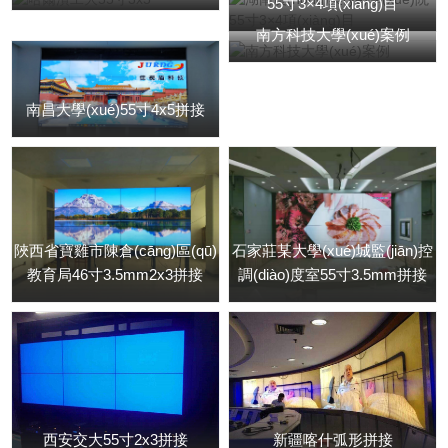
55寸3×4項(xiàng)目
南方科技大學(xué)案例
南昌大學(xué)55寸4x5拼接
陜西省寶雞市陳倉(cāng)區(qū)
石家莊某大學(xué)城監(jiān)控
教育局46寸3.5mm2x3拼接
調(diào)度室55寸3.5mm拼接
西安交大55寸2x3拼接
新疆喀什弧形拼接