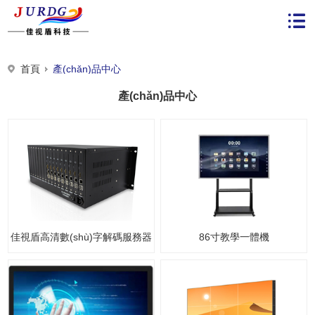
首頁
產(chǎn)品中心
產(chǎn)品中心
佳視盾高清數(shù)字解碼服務器
86寸教學一體機