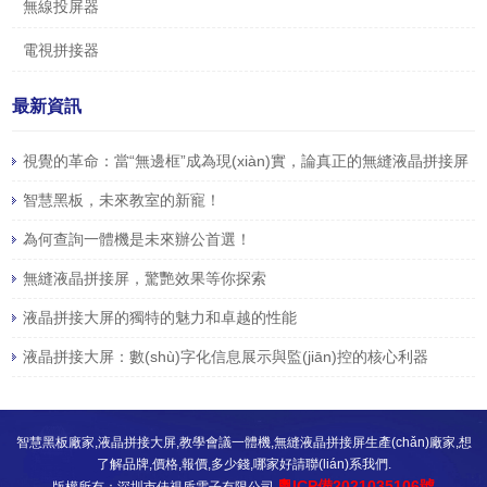
無線投屏器
電視拼接器
最新資訊
視覺的革命：當“無邊框”成為現(xiàn)實，論真正的無縫液晶拼接屏
智慧黑板，未來教室的新寵！
為何查詢一體機是未來辦公首選！
無縫液晶拼接屏，驚艷效果等你探索
液晶拼接大屏的獨特的魅力和卓越的性能
液晶拼接大屏：數(shù)字化信息展示與監(jiān)控的核心利器
智慧黑板廠家,液晶拼接大屏,教學會議一體機,無縫液晶拼接屏生產(chǎn)廠家,想
了解品牌,價格,報價,多少錢,哪家好請聯(lián)系我們.
粵ICP備2021035106號
版權所有：深圳市佳視盾電子有限公司