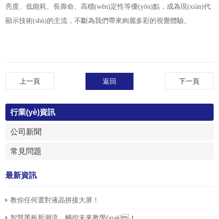
亮度、低能耗、長壽命、高穩(wěn)定性等優(yōu)點，成為現(xiàn)代
顯示技術(shù)的主流，不斷為我們帶來絢麗多彩的視覺體驗。
上一頁
返回
下一頁
行業(yè)資訊
公司新聞
常見問題
最新資訊
教你任何選對液晶拼接大屏！
智慧黑板新潮流，觸控未來教學(xué)！