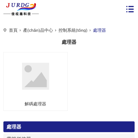
首頁
產(chǎn)品中心
控制系統(tǒng)
處理器
處理器
解碼處理器
處理器